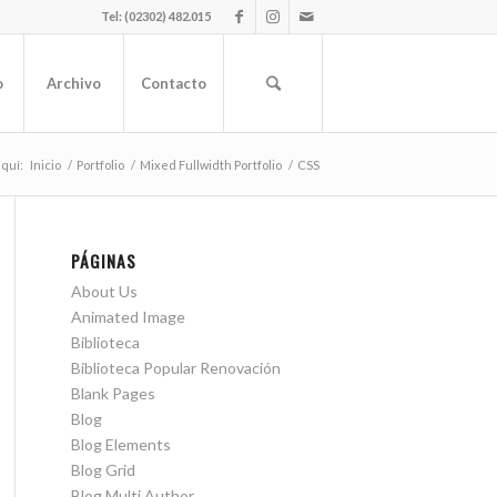
Tel: (02302) 482.015
o
Archivo
Contacto
aquí:
Inicio
/
Portfolio
/
Mixed Fullwidth Portfolio
/
CSS
PÁGINAS
About Us
Animated Image
Biblioteca
Biblioteca Popular Renovación
Blank Pages
Blog
Blog Elements
Blog Grid
Blog Multi Author