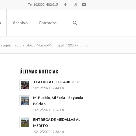
Tel: (02302) 482.015
o
Archivo
Contacto
s aquí:
Inicio
/
Blog
/
Museo Municipal
/
2020
/
junio
ÚLTIMAS NOTICIAS
TEATRO A CIELO ABIERTO
10/12/2021 - 7:44 am
Mi Pueblo, Mi Feria – Segunda
Edición
10/12/2021 - 7:26 am
ENTREGA DE MEDALLAS AL
MÉRITO
23/12/2020 - 9:33 am