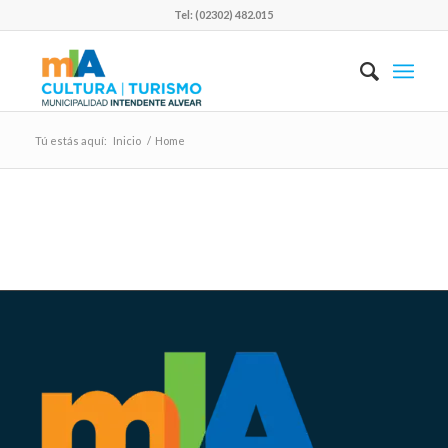
Tel: (02302) 482.015
Tú estás aquí:
Inicio
/
Home