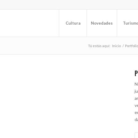
Cultura
Novedades
Turism
Tú estás aquí:
Inicio
/
Portfoli
P
N
j
a
v
e
d