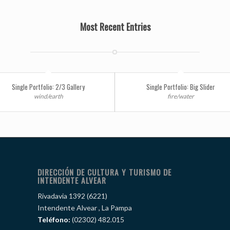
Most Recent Entries
Single Portfolio: 2/3 Gallery
Single Portfolio: Big Slider
wind/earth
fire/water
DIRECCIÓN DE CULTURA Y TURISMO DE
INTENDENTE ALVEAR
Rivadavia 1392 (6221)
Intendente Alvear , La Pampa
Teléfono:
(02302) 482.015