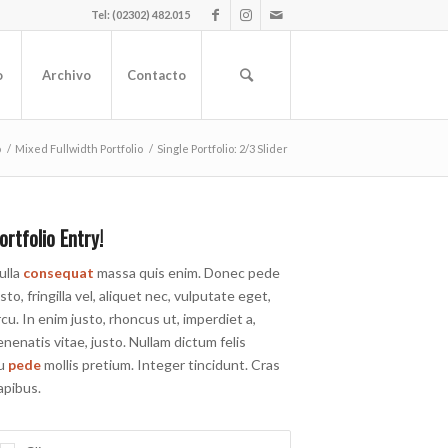
Tel: (02302) 482.015
o
Archivo
Contacto
o
/
Mixed Fullwidth Portfolio
/
Single Portfolio: 2/3 Slider
ortfolio Entry!
ulla
consequat
massa quis enim. Donec pede
usto, fringilla vel, aliquet nec, vulputate eget,
rcu. In enim justo, rhoncus ut, imperdiet a,
enenatis vitae, justo. Nullam dictum felis
u
pede
mollis pretium. Integer tincidunt. Cras
apibus.