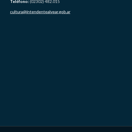
Teléfono:
(02302) 482.015
cultura@intendentealvear.gob.ar