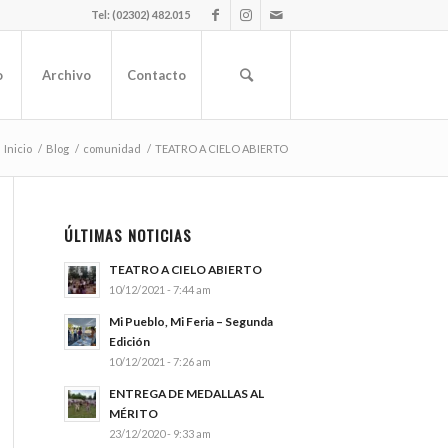
Tel: (02302) 482.015
o
Archivo
Contacto
Inicio
/
Blog
/
comunidad
/
TEATRO A CIELO ABIERTO
ÚLTIMAS NOTICIAS
TEATRO A CIELO ABIERTO
10/12/2021 - 7:44 am
Mi Pueblo, Mi Feria – Segunda
Edición
10/12/2021 - 7:26 am
ENTREGA DE MEDALLAS AL
MÉRITO
23/12/2020 - 9:33 am