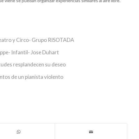
viene se puedan organizar experiencias similares al aire libre.
Teatro y Circo- Grupo RISOTADA
ppe- Infantil- Jose Duhart
tudes resplandecen su deseo
tos de un pianista violento