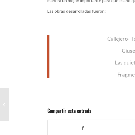
manera un mojón importante para que el año que 
Las obras desarrolladas fueron:
Callejero- 
Giuse
Las quie
Fragmen
Mi Pueblo, Mi Feria –
Segunda Edición
Compartir esta entrada