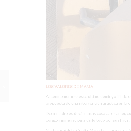
Mes de los Estudiantes:
juegos, concursos y
LOS VALORES DE MAMÁ
fiesta 2.0
Al conmemorarse este último domingo 18 de octu
propuesta de una intervención artística en la e
Decir madre es decir tantas cosas… es amor, c
corazón inmenso para darlo todo por sus hijos.
Madre es Adela, Cecilia, Marcela…… madre es A