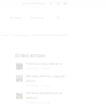
Tel: (02302) 482.015
o
Archivo
Contacto
/
Blog
/
Uncategorized
/
PROPUESTA DÍA DE LA MADRE
ÚLTIMAS NOTICIAS
TEATRO A CIELO ABIERTO
10/12/2021 - 7:44 am
Mi Pueblo, Mi Feria – Segunda
Edición
10/12/2021 - 7:26 am
ENTREGA DE MEDALLAS AL
MÉRITO
23/12/2020 - 9:33 am