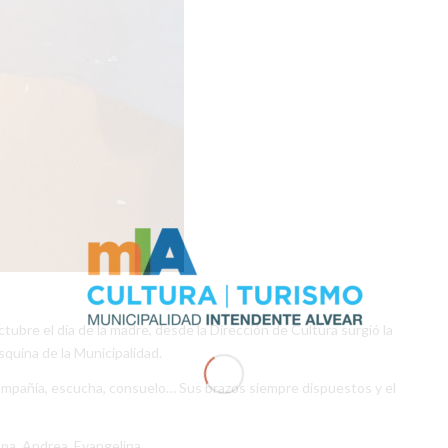
bre el día de la madre, desde la Dirección de Cultura surgió la
squina de la Municipalidad.
ompañía, escucha, consuelo… Sus brazos siempre dispuestos y el
na, Andrea, Evangelina.