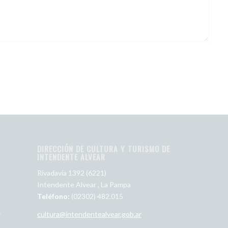
DIRECCIÓN DE CULTURA Y TURISMO DE
INTENDENTE ALVEAR
Rivadavia 1392 (6221)
Intendente Alvear , La Pampa
Teléfono:
(02302) 482.015
cultura@intendentealvear.gob.ar