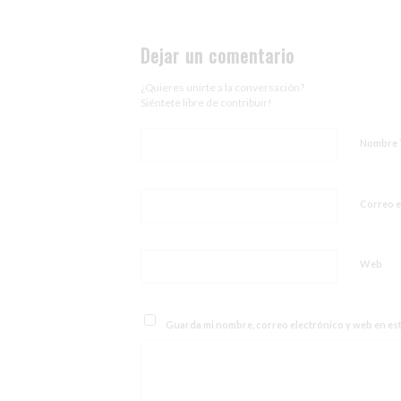
Dejar un comentario
¿Quieres unirte a la conversación?
Siéntete libre de contribuir!
Nombre
Correo e
Web
Guarda mi nombre, correo electrónico y web en es